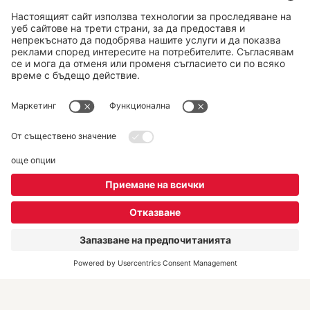
Последвайте ни:
DERTOUR Bulgaria
За нас
Екип
DERTOUR Deluxe
Kонтакти
REWE Group Hintbox
Полезна информация
Информация във връзка
със ситуацията в Близкия
Изток
Често задавани въпроси