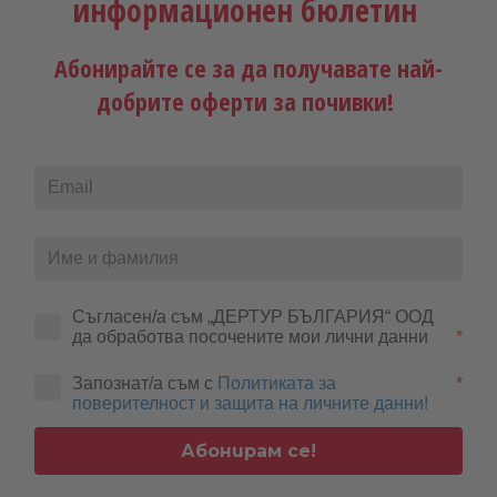
информационен бюлетин
особено силно е присъствието на туроператора в
Испания
,
Тунис
и
Гърция
, както и на
българското Черноморие
. Далечните
дестинации също са добре застъпени в портфолиото на
ITS
, с
Абонирайте се за да получавате най-
акцент върху
Доминиканската република
,
Мексико
,
Малдивите
добрите оферти за почивки!
и
Тайланд
.
Съгласен/а съм „ДЕРТУР БЪЛГАРИЯ“ ООД 
да обработва посочените мои лични данни
*
Запознат/а съм с
Политиката за
*
поверителност и защита на личните данни!
Абонирам се!