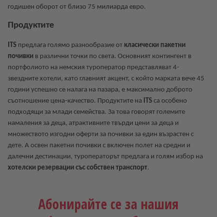
годишен оборот от близо 75 милиарда евро.
Продуктите
ITS
предлага голямо разнообразие от
класически пакетни
почивки
в различни точки по света. Основният контингент в
портфолиото на немския туроператор представляват 4-
звездните хотели, като главният акцент, с който марката вече 45
години успешно се налага на пазара, е максимално доброто
съотношение цена-качество. Продуктите на
ITS
са особено
подходящи за млади семейства. За това говорят големите
намаления за деца, атрактивните твърди цени за деца и
множеството изгодни оферти за почивки за един възрастен с
дете. А освен пакетни почивки с включен полет на средни и
далечни дестинации, туроператорът предлага и голям избор на
хотелски резервации със собствен транспорт
.
Дестинациите
Абонирайте се за нашия
ITS
е специалист в почивките в
Средиземноморския регион
, като