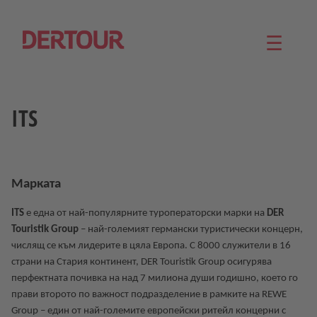
☰
ITS
Марката
ITS
е една от най-популярните туроператорски марки на
DER
Touristik Group
– най-големият германски туристически концерн,
числящ се към лидерите в цяла Европа. С 8000 служители в 16
страни на Стария континент, DER Touristik Group осигурява
перфектната почивка на над 7 милиона души годишно, което го
прави второто по важност подразделение в рамките на REWE
Group – един от най-големите европейски ритейл концерни с