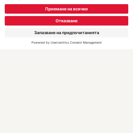
DERTOUR Deluxe
Kонтакти
REWE Group Hintbox
Полезна информация
Информация във връзка
със ситуацията в Близкия
Изток
Често задавани въпроси
Резервация и документи за
пътуването
Преди пътуването
Настаняване и дестинации
Флекс пакети
Техника и сигурност
Туроператори
Как да резервирам?
Вдъхновение