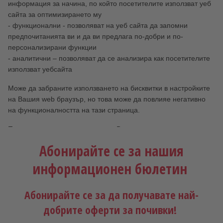
информация за начина, по който посетителите използват уеб
сайта за оптимизирането му
- функционални - позволяват на уеб сайта да запомни
предпочитанията ви и да ви предлага по-добри и по-
персонализирани функции
- аналитични – позволяват да се анализира как посетителите
използват уебсайта
Може да забраните използването на бисквитки в настройките
на Вашия web браузър, но това може да повлияе негативно
на функционалността на тази страница.
Продължаващото използване от Ваша страна на тази
страница означава съгласие с политиката за използване на
Абонирайте се за нашия
бисквитки на туристическа агенция Дертур България ООД.
информационен бюлетин
Абонирайте се за да получавате най-
добрите оферти за почивки!