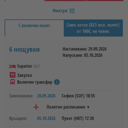
От летище
Филтри
tune
Варна, София
Само хотел (БЕЗ вкл. полет)
С включен полет
Дестинация/Хотел
от 106€, на човек
6 нощувки
Настаняване: 29.09.2026
Период
Напускане: 05.10.2026
hotel
Superior
US1
Престой
dining
Закуска
directions_bus
info
Включен трансфер
Заминаване:
28.09.2026
София (SOF)
18:55
Пътуващи
2
ВЪЗРАСТНИ
,
0
ДЕЦА
flight
Полетно разписание
Връщане:
05.10.2026
Пукет (HKT)
17:30
Авиокомпании
28.09.2026