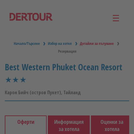
☰
Начало/Търсене
Избор на хотел
Детайли за пътуване
Резервация
Best Western Phuket Ocean Resort
star_rate
star_rate
star_rate
star_rate
star_rate
star_rate
star_rate
Карон Бийч (остров Пукет), Тайланд
Оферти
Информация
Оценки за
за хотела
хотела