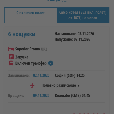
София, Варна
Само хотел (БЕЗ вкл. полет)
С включен полет
Дестинация/Хотел
от 187€, на човек
6 нощувки
Настаняване: 03.11.2026
Период
Напускане: 09.11.2026
hotel
Superior Promo
UP2
Престой
dining
Закуска
directions_bus
info
Включен трансфер
Заминаване:
02.11.2026
София (SOF)
14:25
Пътуващи
2
ВЪЗРАСТНИ
,
0
ДЕЦА
flight
Полетно разписание
Връщане:
09.11.2026
Коломбо (CMB)
01:45
Авиокомпании
02.11.2026
flydubai, Turkish Airlines, Emirates
keyboard_double_arrow_right
straighten
airline_stops
flight_class
6771 км
1 прекачване
ECONOMY
14:25