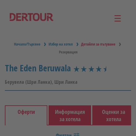
☰
Начало/Търсене
Избор на хотел
Детайли за пътуване
Резервация
The Eden Beruwala
star_rate
star_rate
star_rate
star_rate
star_rate
star_rate
star_rate
Берувела (Шри Ланка), Шри Ланка
Оферти
Информация
Оценки за
за хотела
хотела
От летище
Филтри
tune