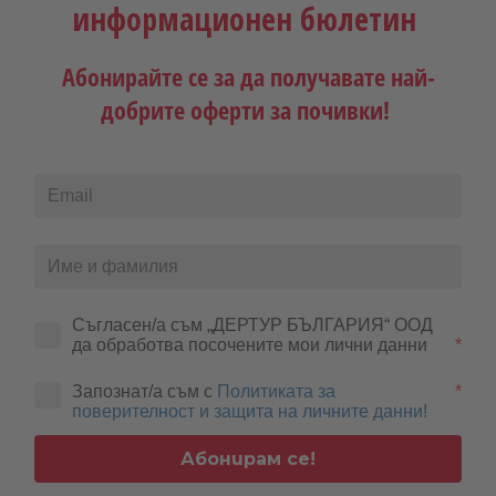
информационен бюлетин
Абонирайте се за да получавате най-
добрите оферти за почивки!
Последвайте ни:
DERTOUR Bulgaria
Съгласен/а съм „ДЕРТУР БЪЛГАРИЯ“ ООД 
да обработва посочените мои лични данни
*
За нас
Екип
Запознат/а съм с
Политиката за
*
DERTOUR Deluxe
поверителност и защита на личните данни!
Kонтакти
REWE Group Hintbox
Абонирам се!