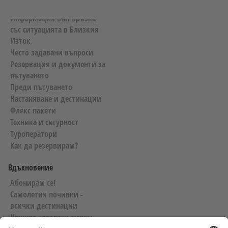
Полезна информация
Информация във връзка
със ситуацията в Близкия
Изток
Често задавани въпроси
Резервация и документи за
пътуването
Преди пътуването
Настаняване и дестинации
Флекс пакети
Техника и сигурност
Туроператори
Как да резервирам?
Вдъхновение
Абонирам се!
Самолетни почивки -
всички дестинации
Нашите хотелски марки